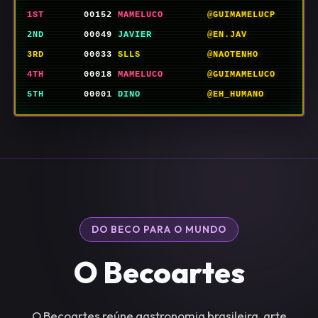
1ST
00152
MAMELUCO
@GUIMAMELUCP
2ND
00049
JAVIER
@EN.JAV
3RD
00033
SLLS
@NAOTENHO
4TH
00018
MAMELUCO
@GUIMAMELUCO
5TH
00001
DINO
@EH_HUMANO
DO BECO PARA O MUNDO
O Becoartes
O Becoartes reúne gastronomia brasileira, arte