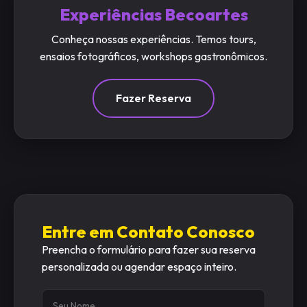
Experiências Becoartes
Conheça nossas experiências. Temos tours,
ensaios fotográficos, workshops gastronômicos.
Fazer Reserva
Entre em Contato Conosco
Preencha o formulário para fazer sua reserva
personalizada ou agendar espaço inteiro.
Nome
E-mail
Tipo de reserva
Detalhes da reserva