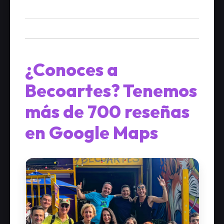
¿Conoces a
Becoartes? Tenemos
más de 700 reseñas
en Google Maps