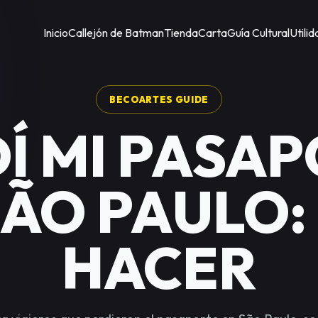
Inicio
Callejón de Batman
Tienda
Carta
Guía Cultural
Utili
BECOARTES GUIDE
Í MI PASA
SÃO PAULO:
HACER