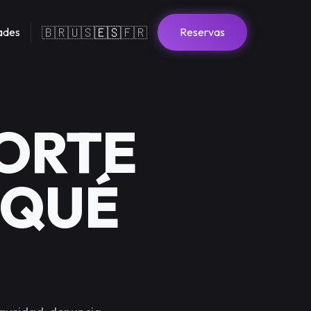
🇧🇷
🇺🇸
🇪🇸
🇫🇷
dades
Reservas
PORTE
 QUÉ