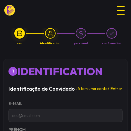
Finaliser la commande
sac
identification
paiement
confirmation
IDENTIFICATION
1
Identificação de Convidado
Já tem uma conta? Entrar
E-MAIL
PRÉNOM