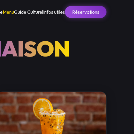
ue
Menu
Guide Culturel
Infos utiles
Réservations
AISON