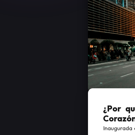
¿Por qu
Corazón 
Inaugurada e