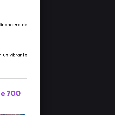
financiero de
n un vibrante
de 700