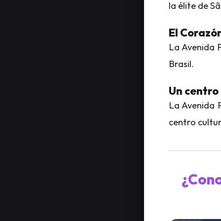
la élite de S
El Corazón
La Avenida P
Brasil.
Un centro 
La Avenida P
centro cultur
¿Cono