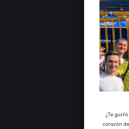
¿Te gustó
corazón de