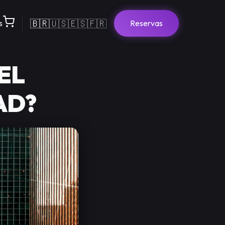
🇧🇷
🇺🇸
🇪🇸
🇫🇷
s
Reservas
EL
AD?