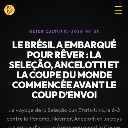
GUIDE CULTUREL
•
2026-06-03
LE BRÉSIL A EMBARQUÉ
POUR RÊVER : LA
SELEÇÃO, ANCELOTTI ET
LA COUPE DU MONDE
COMMENCÉE AVANT LE
COUP D’ENVOI
Le voyage de la Seleção aux États-Unis, le 6-2
contre le Panama, Neymar, Ancelotti et un pays
qui essaie d’y croire à nouveau avant la Coupe