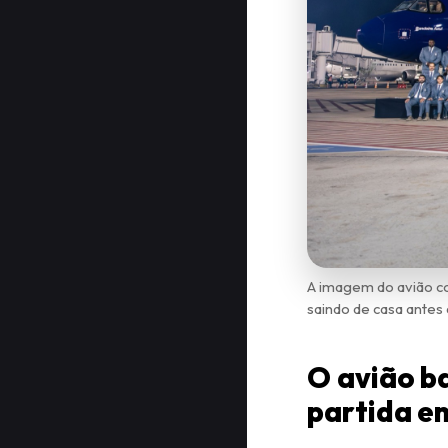
A imagem do avião co
saindo de casa antes
O avião ba
partida em