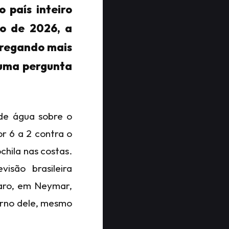
 país inteiro
ho de 2026, a
rregando mais
 uma pergunta
de água sobre o
r 6 a 2 contra o
hila nas costas.
isão brasileira
laro, em Neymar,
orno dele, mesmo