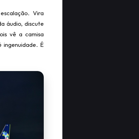
scalação. Vira
a áudio, discute
ois vê a camisa
é ingenuidade. É