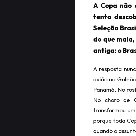
A Copa não c
tenta descob
Seleção Bras
do que mala,
antiga: o Bra
A resposta nun
avião no Galeão
Panamá. No rost
No choro de Ca
transformou um 
porque toda Cop
quando o assunt