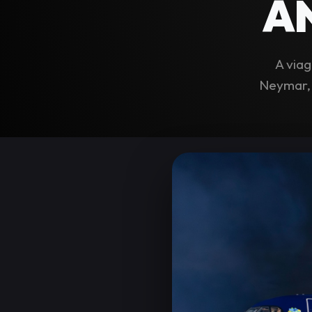
A
A viag
Neymar, 