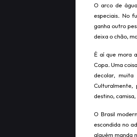
O arco de água
especiais. No f
ganha outro pes
deixa o chão, m
É aí que mora a
Copa. Uma coisa 
decolar, muit
Culturalmente, 
destino, camisa
O Brasil modern
escondida no ad
alguém manda no