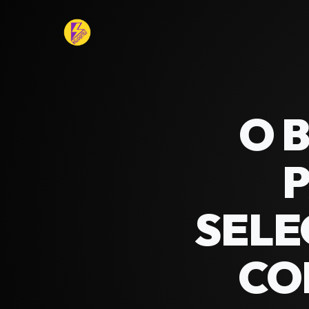
O 
P
SELE
CO