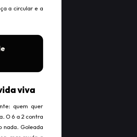
a a circular e a
de
vida viva
ente: quem quer
a. O 6 a 2 contra
o nada. Goleada