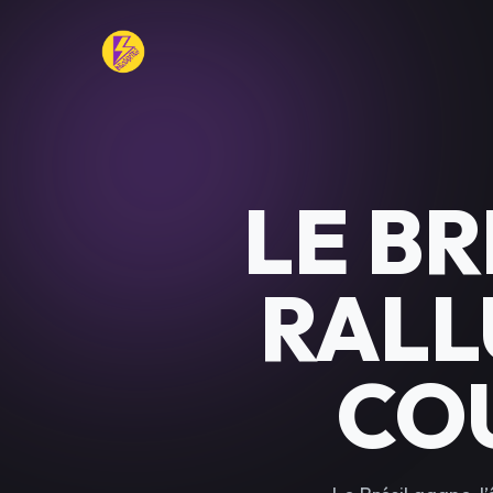
LE BR
RALL
CO