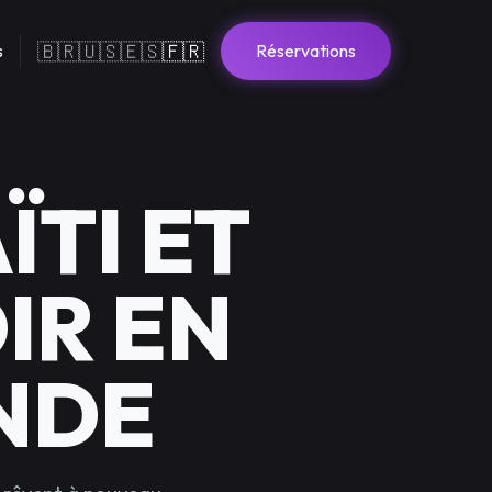
🇧🇷
🇺🇸
🇪🇸
🇫🇷
s
Réservations
ÏTI ET
IR EN
NDE