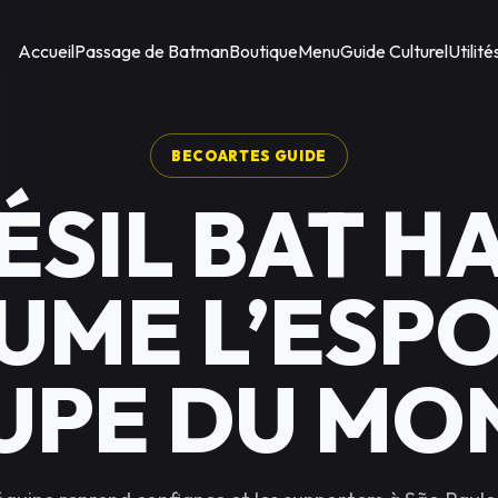
Accueil
Passage de Batman
Boutique
Menu
Guide Culturel
Utilité
BECOARTES GUIDE
ÉSIL BAT HA
UME L’ESPO
UPE DU MO