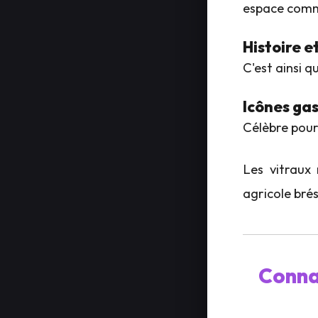
espace comm
Histoire e
C'est ainsi q
Icônes ga
Célèbre pour
Les vitraux
agricole brés
Conna