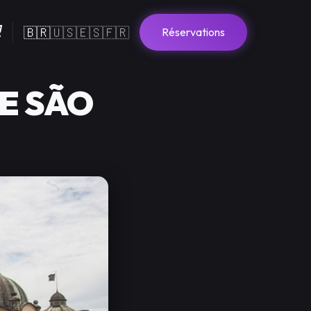
🇧🇷
🇺🇸
🇪🇸
🇫🇷
Réservations
E SÃO