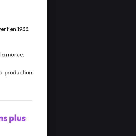
vert en 1933.
 la morue.
a production
s plus