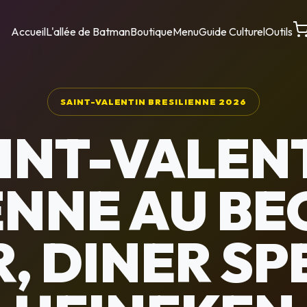
Accueil
L'allée de Batman
Boutique
Menu
Guide Culturel
Outils
SAINT-VALENTIN BRESILIENNE 2026
INT-VALEN
ENNE AU B
, DINER SP