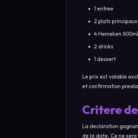
1 entree
2 plats principaux
4 Heineken 600ml
2 drinks
1 dessert
Le prix est valable ex
et confirmation preala
Critere de
La declaration gagnante 
de la date. Ce ne sera