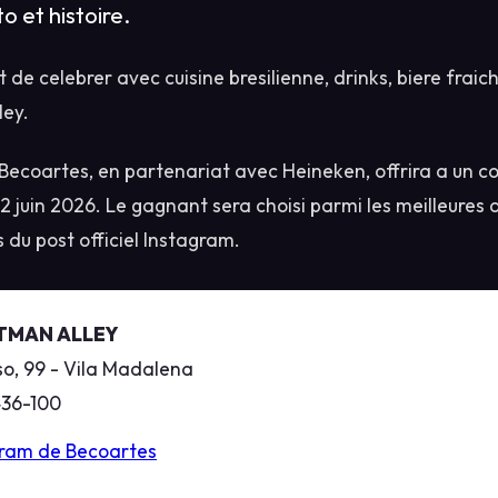
o et histoire.
t de celebrer avec cuisine bresilienne, drinks, biere fraich
ley.
Becoartes, en partenariat avec Heineken, offrira a un co
12 juin 2026. Le gagnant sera choisi parmi les meilleures
du post officiel Instagram.
TMAN ALLEY
o, 99 - Vila Madalena
436-100
agram de Becoartes