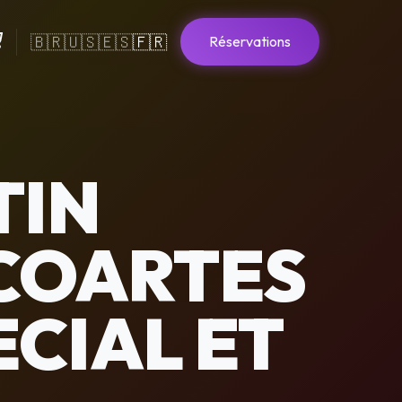
🇧🇷
🇺🇸
🇪🇸
🇫🇷
Réservations
TIN
ECOARTES
ECIAL ET