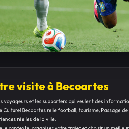
tre visite à Becoartes
es voyageurs et les supporters qui veulent des informati
de Culturel Becoartes relie football, tourisme, Passage 
iences réelles de la ville.
 le contexte, organiser votre trajet et choisir un meilleu