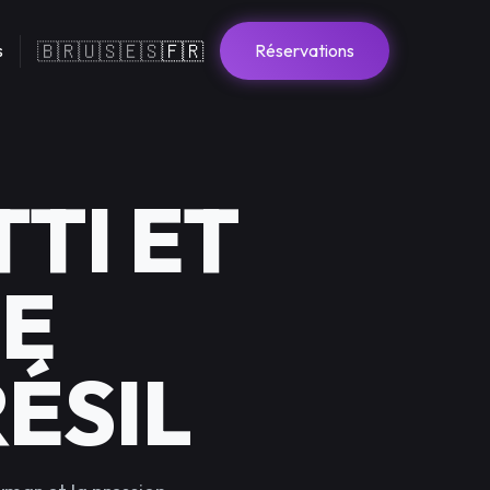
🇧🇷
🇺🇸
🇪🇸
🇫🇷
s
Réservations
TTI ET
LE
ÉSIL