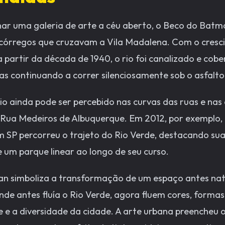
nar uma galeria de arte a céu aberto, o Beco do Batma
 córregos que cruzavam a Vila Madalena. Com o cres
a partir da década de 1940, o rio foi canalizado e co
as continuando a correr silenciosamente sob o asfalto
o ainda pode ser percebido nas curvas das ruas e nas 
Rua Medeiros de Albuquerque. Em 2012, por exemplo,
 SP percorreu o trajeto do Rio Verde, destacando sua
 um parque linear ao longo de seu curso.
an simboliza a transformação de um espaço antes nat
Onde antes fluía o Rio Verde, agora fluem cores, form
e e a diversidade da cidade. A arte urbana preencheu 