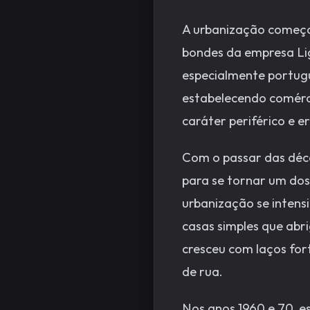
A urbanização começou
bondes da empresa Ligh
especialmente portugu
estabelecendo comérci
caráter periférico e e
Com o passar das déca
para se tornar um dos 
urbanização se intens
casas simples que abri
cresceu com laços fort
de rua.
Nos anos 1960 e 70, es