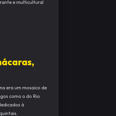
ante e multicultural
hácaras,
ena era um mosaico de
regos como o do Rio
dedicados à
quintais.