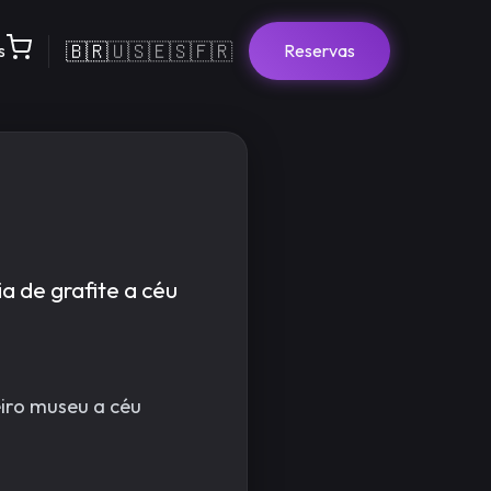
🇧🇷
🇺🇸
🇪🇸
🇫🇷
s
Reservas
 de grafite a céu
iro museu a céu