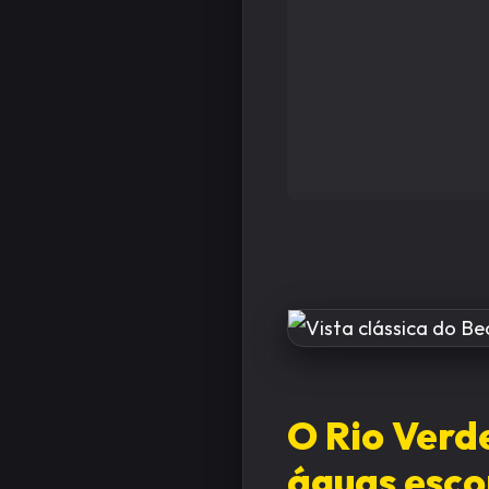
O Rio Verd
águas esco