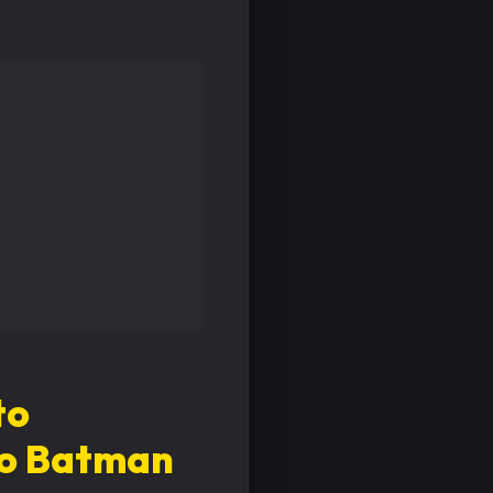
to
do Batman