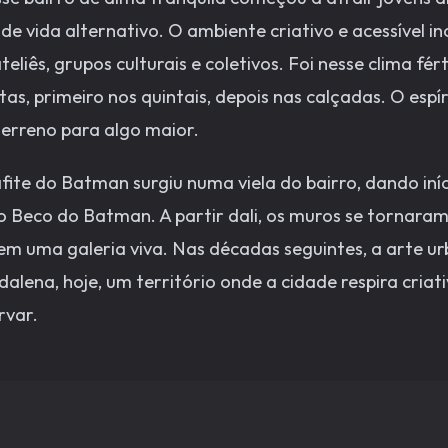
de vida alternativo. O ambiente criativo e acessível 
teliês, grupos culturais e coletivos. Foi nesse clima fé
estas, primeiro nos quintais, depois nas calçadas. O espír
erreno para algo maior.
fite do Batman surgiu numa viela do bairro, dando iní
o Beco do Batman. A partir dali, os muros se tornaram
em uma galeria viva. Nas décadas seguintes, a arte u
alena, hoje, um território onde a cidade respira cria
rvar.