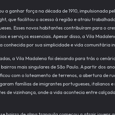
 a ganhar força na década de 1910, impulsionada pel
t, que facilitou o acesso à região e atraiu trabalhado
eses. Esses novos habitantes contribuíram para o cre
os e serviços essenciais. Apesar disso, a Vila Madal
ra conhecida por sua simplicidade e vida comunitária i
das, a Vila Madalena foi deixando para trás o cenário
bairros mais singulares de São Paulo. A partir dos ano
ificou com o loteamento de terrenos, a abertura de ru
garam famílias de imigrantes portugueses, italianos e 
es de vizinhança, onde a vida acontecia entre calçada
se bairro de alma tranquila começou a atrair jovens a