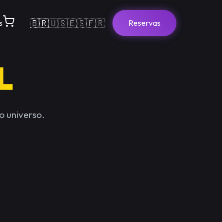
🇧🇷
🇺🇸
🇪🇸
🇫🇷
s
Reservas
L
o universo.